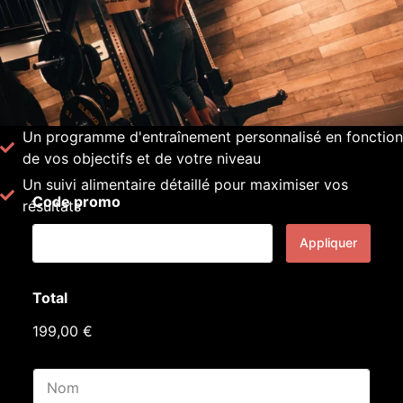
Un programme d'entraînement personnalisé en fonction
de vos objectifs et de votre niveau
Un suivi alimentaire détaillé pour maximiser vos
Code promo
résultats
Appliquer
p
Total
a
g
199,00 €
e
s
e
N
m
o